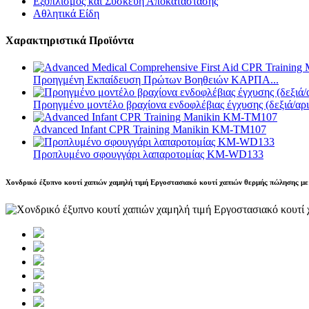
Εξοπλισμός και Συσκευή Αποκατάστασης
Αθλητικά Είδη
Χαρακτηριστικά Προϊόντα
Προηγμένη Εκπαίδευση Πρώτων Βοηθειών ΚΑΡΠΑ...
Προηγμένο μοντέλο βραχίονα ενδοφλέβιας έγχυσης (δεξιά/αρι
Advanced Infant CPR Training Manikin KM-TM107
Προπλυμένο σφουγγάρι λαπαροτομίας KM-WD133
Χονδρικό έξυπνο κουτί χαπιών χαμηλή τιμή Εργοστασιακό κουτί χαπιών θερμής πώλησης μ