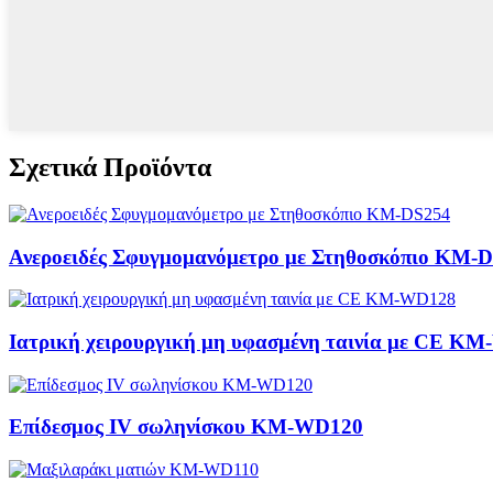
Σχετικά Προϊόντα
Ανεροειδές Σφυγμομανόμετρο με Στηθοσκόπιο KM-
Ιατρική χειρουργική μη υφασμένη ταινία με CE K
Επίδεσμος IV σωληνίσκου KM-WD120