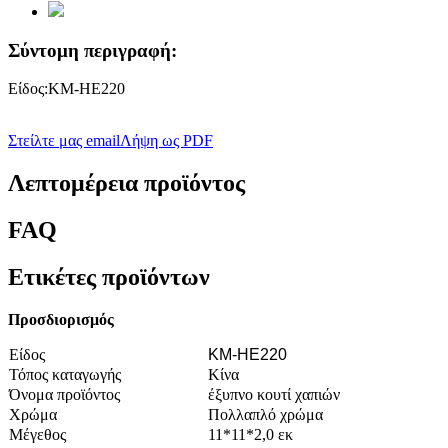
Σύντομη περιγραφή:
Είδος:KM-HE220
Στείλτε μας email
Λήψη ως PDF
Λεπτομέρεια προϊόντος
FAQ
Ετικέτες προϊόντων
Προσδιορισμός
Είδος
KM-HE220
Τόπος καταγωγής
Κίνα
Όνομα προϊόντος
έξυπνο κουτί χαπιών
Χρώμα
Πολλαπλό χρώμα
Μέγεθος
11*11*2,0 εκ