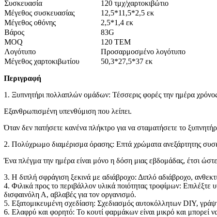
Συσκευασία
120 τμχ/χαρτοκιβώτιο
Μέγεθος συσκευασίας
12,5*11,5*2,5 εκ
Μέγεθος οθόνης
2,5*1,4 εκ
Βάρος
83G
MOQ
120 ΤΕΜ
Λογότυπο
Προσαρμοσμένο λογότυπο
Μέγεθος χαρτοκιβωτίου
50,3*27,5*37 εκ
Περιγραφή
1. Ξυπνητήρι πολλαπλών ομάδων: Τέσσερις φορές την ημέρα χρόνος 
Εξανθρωπισμένη υπενθύμιση που λείπει.
Όταν δεν πατήσετε κανένα πλήκτρο για να σταματήσετε το ξυπνητήρ
2. Πολύχρωμο διαμέρισμα όρασης: Επτά χρώματα ανεξάρτητης συσκε
Ένα πλέγμα την ημέρα είναι μόνο η δόση μιας εβδομάδας, έτσι ώστ
3. Η διπλή σφράγιση ξεκινά με αδιάβροχο: Διπλό αδιάβροχο, ανθε
4. Φιλικά προς το περιβάλλον υλικά ποιότητας τροφίμων: Επιλέξτε υ
δισφαινόλη Α, αβλαβές για τον οργανισμό.
5. Εξατομικευμένη σχεδίαση: Σχεδιασμός αυτοκόλλητων DIY, γράψτε 
6. Ελαφρύ και φορητό: Το κουτί φαρμάκων είναι μικρό και μπορεί να 