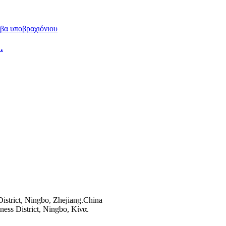
.
istrict, Ningbo, Zhejiang.China
ss District, Ningbo, Κίνα.