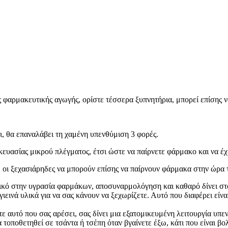
φαρμακευτικής αγωγής, ορίστε τέσσερα ξυπνητήρια, μπορεί επίσης ν
ι, θα επαναλάβει τη χαμένη υπενθύμιση 3 φορές.
υασίας μικρού πλέγματος, έτσι ώστε να παίρνετε φάρμακο και να έχ
ε οι ξεχασιάρηδες να μπορούν επίσης να παίρνουν φάρμακα στην ώρα 
κτικό στην υγρασία φαρμάκων, αποσυναρμολόγηση και καθαρό δίνει σ
γιεινά υλικά για να σας κάνουν να ξεχωρίζετε. Αυτό που διαφέρει είν
αυτό που σας αρέσει, σας δίνει μια εξατομικευμένη λειτουργία υπενθ
τοποθετηθεί σε τσάντα ή τσέπη όταν βγαίνετε έξω, κάτι που είναι βολ