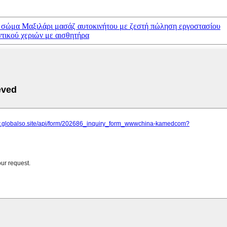
 σώμα Μαξιλάρι μασάζ αυτοκινήτου με ζεστή πώληση εργοστασίου
τικού χεριών με αισθητήρα