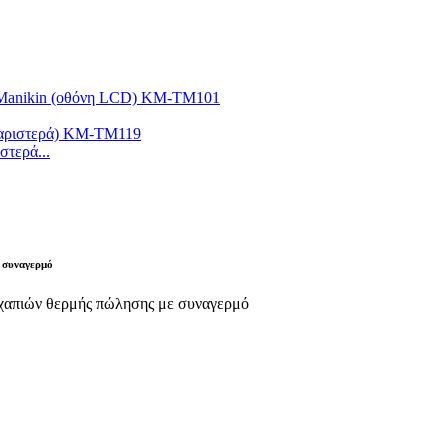
στερά...
ε συναγερμό