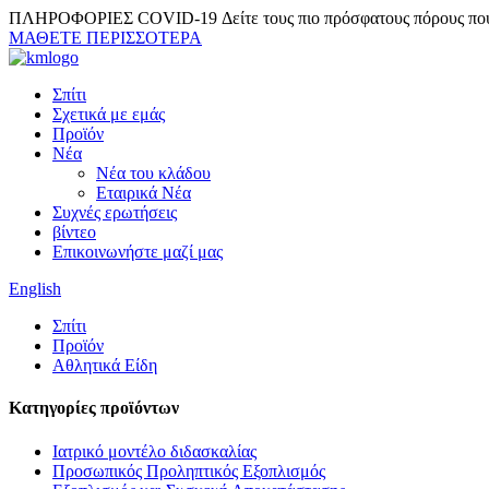
ΠΛΗΡΟΦΟΡΙΕΣ COVID-19
Δείτε τους πιο πρόσφατους πόρους πο
ΜΑΘΕΤΕ ΠΕΡΙΣΣΟΤΕΡΑ
Σπίτι
Σχετικά με εμάς
Προϊόν
Νέα
Νέα του κλάδου
Εταιρικά Νέα
Συχνές ερωτήσεις
βίντεο
Επικοινωνήστε μαζί μας
English
Σπίτι
Προϊόν
Αθλητικά Είδη
Κατηγορίες προϊόντων
Ιατρικό μοντέλο διδασκαλίας
Προσωπικός Προληπτικός Εξοπλισμός