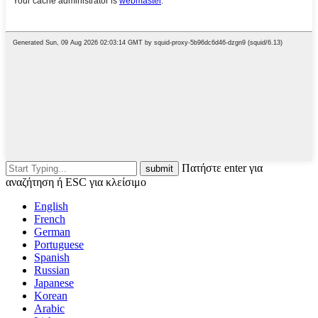
Πατήστε enter για
αναζήτηση ή ESC για κλείσιμο
English
French
German
Portuguese
Spanish
Russian
Japanese
Korean
Arabic