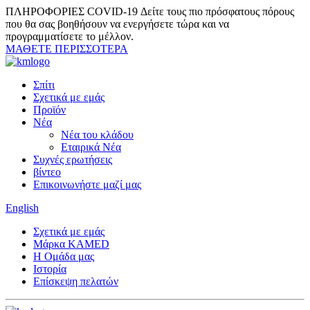
ΠΛΗΡΟΦΟΡΙΕΣ COVID-19
Δείτε τους πιο πρόσφατους πόρους
που θα σας βοηθήσουν να ενεργήσετε τώρα και να
προγραμματίσετε το μέλλον.
ΜΑΘΕΤΕ ΠΕΡΙΣΣΟΤΕΡΑ
Σπίτι
Σχετικά με εμάς
Προϊόν
Νέα
Νέα του κλάδου
Εταιρικά Νέα
Συχνές ερωτήσεις
βίντεο
Επικοινωνήστε μαζί μας
English
Σχετικά με εμάς
Μάρκα KAMED
Η Ομάδα μας
Ιστορία
Επίσκεψη πελατών