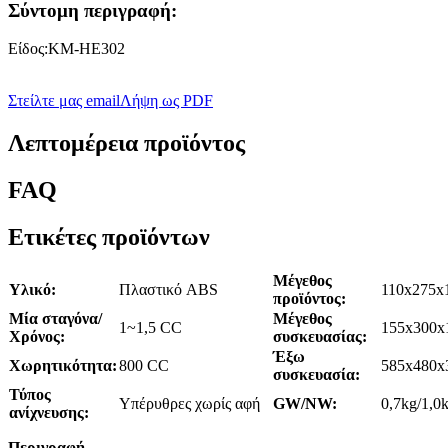
Σύντομη περιγραφή:
Είδος:KM-HE302
Στείλτε μας email
Λήψη ως PDF
Λεπτομέρεια προϊόντος
FAQ
Ετικέτες προϊόντων
Μέγεθος
Υλικό:
Πλαστικό ABS
110x275x
προϊόντος:
Μία σταγόνα/
Μέγεθος
1~1,5 CC
155x300x
Χρόνος:
συσκευασίας:
Έξω
Χωρητικότητα:
800 CC
585x480x
συσκευασία:
Τύπος
Υπέρυθρες χωρίς αφή
GW/NW:
0,7kg/1,0
ανίχνευσης:
Περιγραφή