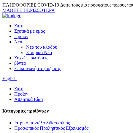
ΠΛΗΡΟΦΟΡΙΕΣ COVID-19
Δείτε τους πιο πρόσφατους πόρους πο
ΜΑΘΕΤΕ ΠΕΡΙΣΣΟΤΕΡΑ
Σπίτι
Σχετικά με εμάς
Προϊόν
Νέα
Νέα του κλάδου
Εταιρικά Νέα
Συχνές ερωτήσεις
βίντεο
Επικοινωνήστε μαζί μας
English
Σπίτι
Προϊόν
Αθλητικά Είδη
Κατηγορίες προϊόντων
Ιατρικό μοντέλο διδασκαλίας
Προσωπικός Προληπτικός Εξοπλισμός